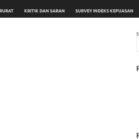
ARURAT
KRITIK DAN SARAN
SURVEY INDEKS KEPUASAN
S